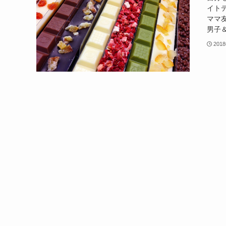
イト
ママ
男子＆
201