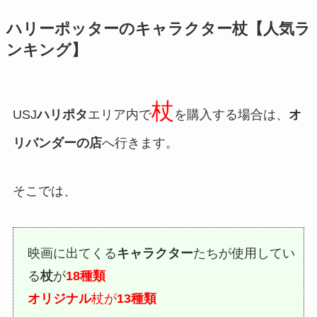
ハリーポッターのキャラクター杖【人気ラ
ンキング】
杖
USJ
ハリポタ
エリア内で
を購入する場合は、
オ
リバンダーの店
へ行きます。
そこでは、
映画に出てくる
キャラクター
たちが使用してい
る
杖
が
18種類
オリジナル
杖が
13種類