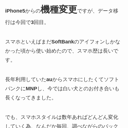
機種変更
iPhone5
からの
ですが、データ移
行は今回で
3
回目。
スマホといえばまだ
SoftBank
のアイフォンしかな
かった頃から使い始めたので、スマホ歴は長いで
す。
長年利用していた
au
からスマホにしたくてソフト
バンクに
MNP
し、今では白い犬とのお付き合いも
長くなってきました。
でも、スマホスタイルは数年あればどんどん変化
していく為、なんだか毎回、調べながらのバック