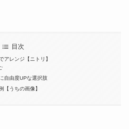
目次
でアレンジ【ニトリ】
ご
に自由度UPな選択肢
例【うちの画像】